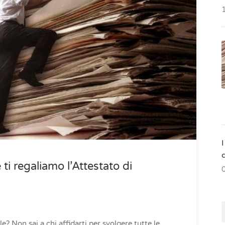
I
 ti regaliamo l’Attestato di
e? Non sai a chi affidarti per svolgere tutte le