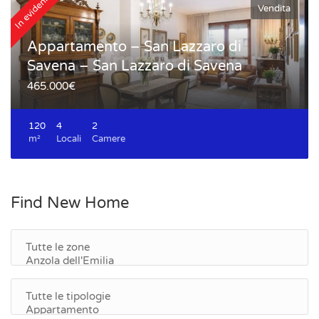
In evidenza
In
Vendita
Appartamento – San Lazzaro di
Savena – San Lazzaro di Savena
465.000€
120
4
2
m²
Locali
Camere
Find New Home