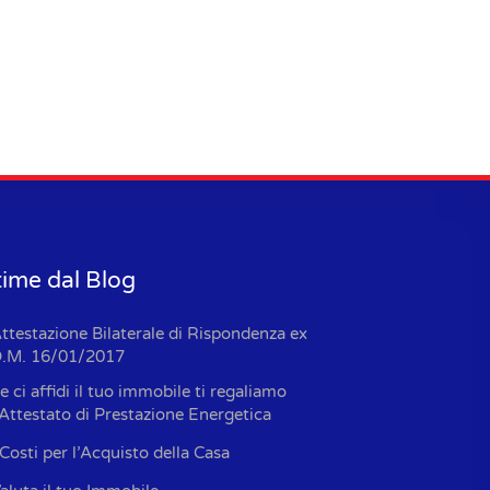
time dal Blog
ttestazione Bilaterale di Rispondenza ex
.M. 16/01/2017
e ci affidi il tuo immobile ti regaliamo
’Attestato di Prestazione Energetica
 Costi per l’Acquisto della Casa