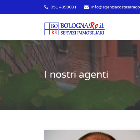
051 4399031
info@agenziacostasaragoz
I nostri agenti