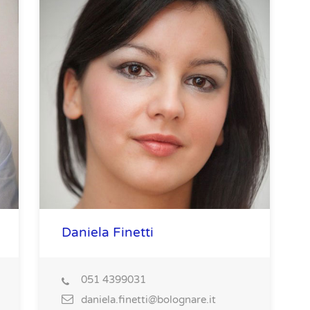
Daniela Finetti
051 4399031
daniela.finetti@bolognare.it