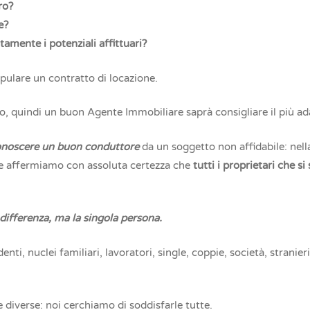
ro?
e?
amente i potenziali affittuari?
ipulare un contratto di locazione.
to, quindi un buon Agente Immobiliare saprà consigliare il più ada
onoscere un buon conduttore
da un soggetto non affidabile: nell
e e affermiamo con assoluta certezza che
tutti i proprietari che si
 differenza, ma la singola persona.
enti, nuclei familiari, lavoratori, single, coppie, società, stranier
 diverse: noi cerchiamo di soddisfarle tutte.