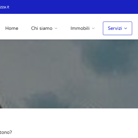
za.it
Home
Chi siamo
Immobili
Servizi
stono?