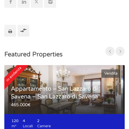
Featured Properties
In evidenza
In
Vendita
Appartamento – San Lazzaro di
Savena – San Lazzaro di Savena
465.000€
120
4
2
m²
Locali
Camere