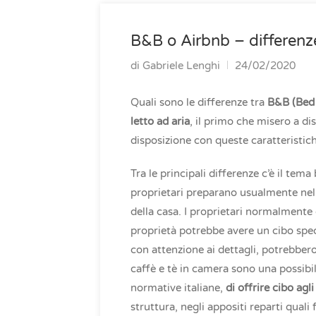
B&B o Airbnb – differenz
di
Gabriele Lenghi
24/02/2020
Quali sono le differenze tra
B&B (Bed 
letto ad aria
, il primo che misero a di
disposizione con queste caratteristic
Tra le principali differenze c’è il tem
proprietari preparano usualmente ne
della casa. I proprietari normalmente 
proprietà potrebbe avere un cibo specia
con attenzione ai dettagli, potrebbero
caffè e tè in camera sono una possibil
normative italiane,
di offrire cibo agli
struttura, negli appositi reparti quali 