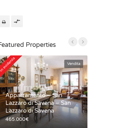
Featured Properties
In evidenza
In evidenza
Vendita
Appartamento – San
Lazzaro di Savena – San
Appartamen
Lazzaro di Savena
storico – B
465.000€
420.000€