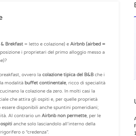
e
& Brekfast
= letto e colazione) e
Airbnb (airbed =
sposizione i proprietari del primo alloggio messo a
he)?
a breakfast, ovvero la
colazione tipica del B&B
che i
lla modalità
buffet continentale
, ricco di specialità
cucinano la colazione da zero. In molti casi la
le che attira gli ospiti e, per quelle proprietà
 essere disponibili anche spuntini pomeridiani;
ità. Al contrario un
Airbnb non permette
, per le
A
 ospiti
anche solo lasciandolo all’interno della
frigorifero o “credenza”.