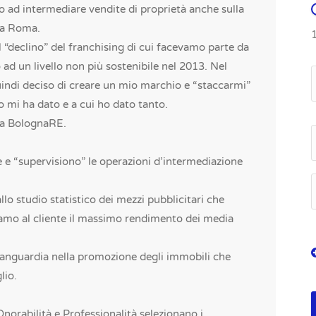
o ad intermediare vendite di proprietà anche sulla
 a Roma.
il “declino” del franchising di cui facevamo parte da
 ad un livello non più sostenibile nel 2013. Nel
indi deciso di creare un mio marchio e “staccarmi”
 mi ha dato e a cui ho dato tanto.
zia BolognaRE.
e e “supervisiono” le operazioni d’intermediazione
lo studio statistico dei mezzi pubblicitari che
iamo al cliente il massimo rendimento dei media
anguardia nella promozione degli immobili che
lio.
orabilità e Professionalità selezionano i