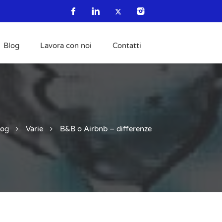
Blog
Lavora con noi
Contatti
log
Varie
B&B o Airbnb – differenze