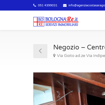
051 4399031
info@agenziacostasaragoz
Negozio – Centr
Via Goito ad.ze Via Indi