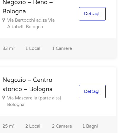
Negozio – Reno –
Bologna
Dettagli
Via Bertocchi ad.ze Via
Altobelli Bologna
33
m²
1
Locali
1
Camere
Negozio – Centro
storico – Bologna
Dettagli
Via Mascarella (parte alta)
Bologna
25
m²
2
Locali
2
Camere
1
Bagni