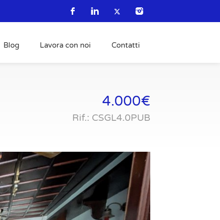
Blog
Lavora con noi
Contatti
4.000€
Rif.: CSGL4.0PUB