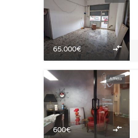
65.000€
Affitto
600€