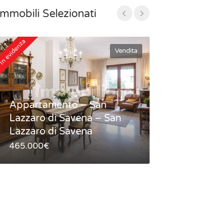
Immobili Selezionati
In evidenza
In evidenza
Vendita
Appartamento – San
Lazzaro di Savena – San
Appartamen
Lazzaro di Savena
storico – B
465.000€
420.000€