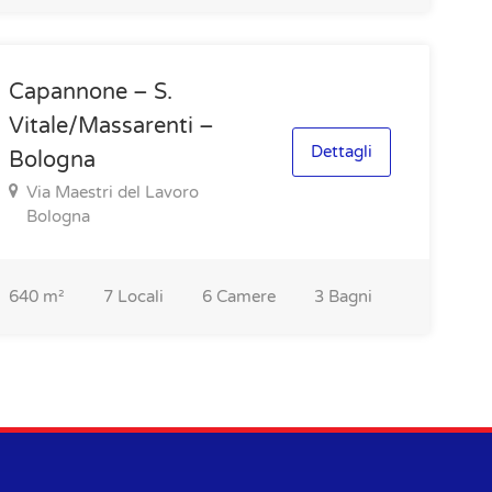
Capannone – S.
Vitale/Massarenti –
Dettagli
Bologna
Via Maestri del Lavoro
Bologna
640
m²
7
Locali
6
Camere
3
Bagni