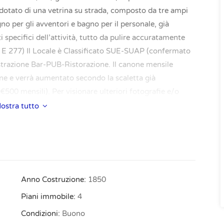
, dotato di una vetrina su strada, composto da tre ampi
no per gli avventori e bagno per il personale, già
 specifici dell’attività, tutto da pulire accuratamente
PE E 277) Il Locale è Classificato SUE-SUAP (confermato
trazione Bar-PUB-Ristorazione. Il canone mensile
ione e verrà aumentato secondo la scaletta già
500 mensili). Per visionare ulteriori fotografie e/o
chiesta. Vi risponderemo appena possibile.
ostra tutto
Anno Costruzione:
1850
Piani immobile:
4
Condizioni:
Buono