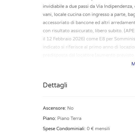
invidiabile a due passi da Via Indipendenza
vani, locale cucina con ingresso a parte, bag
accessoriato di bancone ed altri arredamenti
con risultato assicurato, libero subito. (A
il 12 Febbraio 2026) come E8 per Somminis
indicato si riferisce al primo anno di locaz
predisposta dal locatore (aumento previsto €
planimetrie dell’immobile mandateci una ri
M
Dettagli
Ascensore:
No
Piano:
Piano Terra
Spese Condominiali:
0 € mensili