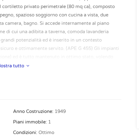
l cortiletto privato perimetrale (80 mq ca), composto
impegno, spazioso soggiorno con cucina a vista, due
za camera, bagno. Si accede internamente al piano
e di cui una adibita a taverna, comoda lavanderia
grandi potenzialità ed è inserito in un contesto
, sicuro e ottimamente servito. (APE G 455) Gli impianti
ione) ed è tutto mantenuto in ottimo stato, volendo
esenti e a disposizione. Per visionare ulteriori
ostra tutto
andateci una richiesta. Vi risponderemo appena
zza il valutatore automatico alla pagina
ile/ e se vuoi una stima più puntuale non esitare a
 da vendere o affittare? Se ce lo affidi ti regaliamo
://www.bolognare.it/se-ci-affidi-il-tuo-immobile-di-
Anno Costruzione:
1949
tica/
Piani immobile:
1
Condizioni:
Ottimo