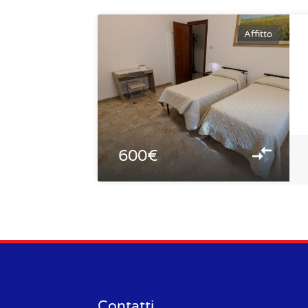
Affitto
600€
Contatti