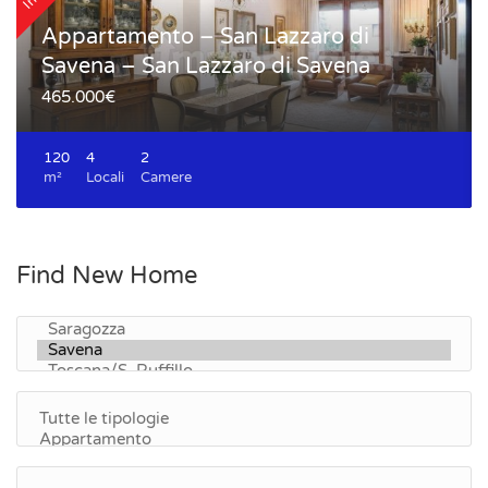
Appartamento – San Lazzaro di
Savena – San Lazzaro di Savena
465.000€
120
4
2
m²
Locali
Camere
Find New Home