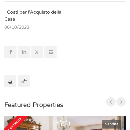
I Costi per l’Acquisto della
Casa
06/10/2023
Featured Properties
In evidenza
In
Vendita