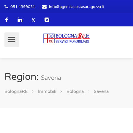
051 4399031
info@agenziacostasaragozza.it
Region:
Savena
BolognaRE
Immobili
Bologna
Savena