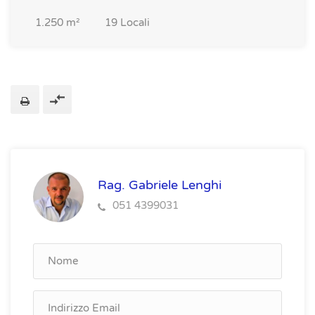
1.250
m²
19
Locali
Rag. Gabriele Lenghi
051 4399031