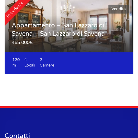
In evidenza
In
Vendita
Appartamento – San Lazzaro di
Savena – San Lazzaro di Savena
465.000€
120
4
2
m²
Locali
Camere
Contatti