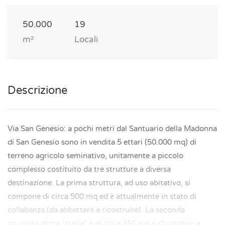
50.000
19
m²
Locali
Descrizione
Via San Genesio: a pochi metri dal Santuario della Madonna
di San Genesio sono in vendita 5 ettari (50.000 mq) di
terreno agricolo seminativo, unitamente a piccolo
complesso costituito da tre strutture a diversa
destinazione. La prima struttura, ad uso abitativo, si
compone di circa 500 mq ed è attualmente in stato di
collabenza (da abbattere e ricostruire). La seconda
struttura detta “stalla” è di circa 350 mq è sfruttabile a