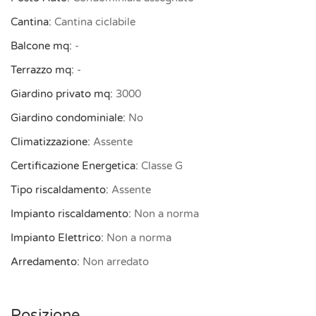
una stima più puntuale non esitare a contattarci allo
Cantina:
Cantina ciclabile
0514399031 Hai un immobile da vendere o affittare? Se ce
lo affidi ti regaliamo l’Attestato di Prestazione Energetica:
Balcone mq:
-
https://www.bolognare.it/se-ci-affidi-il-tuo-immobile-di-
Terrazzo mq:
-
regaliamo-lattestato-di-prestazione-energetica/
Giardino privato mq:
3000
Giardino condominiale:
No
Climatizzazione:
Assente
Certificazione Energetica:
Classe G
Tipo riscaldamento:
Assente
Impianto riscaldamento:
Non a norma
Impianto Elettrico:
Non a norma
Arredamento:
Non arredato
Posizione