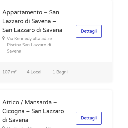
Appartamento – San
Lazzaro di Savena –
San Lazzaro di Savena
Dettagli
Via Kennedy alta ad.ze
Piscina San Lazzaro di
Savena
107
m²
4
Locali
1
Bagni
Attico / Mansarda –
Cicogna – San Lazzaro
Dettagli
di Savena