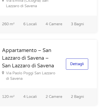
Via Emilia (Cicogna) San
Lazzaro di Savena
260
m²
6
Locali
4
Camere
3
Bagni
Appartamento – San
Lazzaro di Savena –
Dettagli
San Lazzaro di Savena
Via Paolo Poggi San Lazzaro
di Savena
120
m²
4
Locali
2
Camere
2
Bagni