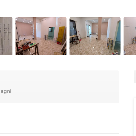
2
agni