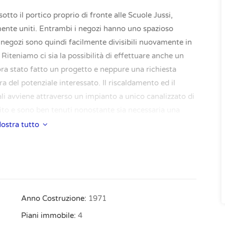
otto il portico proprio di fronte alle Scuole Jussi,
ente uniti. Entrambi i negozi hanno uno spazioso
 negozi sono quindi facilmente divisibili nuovamente in
 Riteniamo ci sia la possibilità di effettuare anche un
ra stato fatto un progetto e neppure una richiesta
a del potenziale interessato. Il riscaldamento ed il
i avviene attraverso un impianto a unico canalizzato di
ubito e sono ben tenuti nonostante sia necessaria una
 Per visionare ulteriori fotografie e/o planimetrie
ostra tutto
isponderemo appena possibile. Quanto vale il tuo
 alla pagina https://www.bolognare.it/valutazione-
 non esitare a contattarci allo 0514399031 Hai un
idi ti regaliamo l’Attestato di Prestazione Energetica:
o-immobile-di-regaliamo-lattestato-di-prestazione-
Anno Costruzione:
1971
Piani immobile:
4