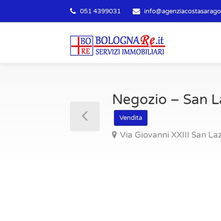
051 4399031
info@agenziacostasaragoz
Negozio – San L
Vendita
Via Giovanni XXIII San La