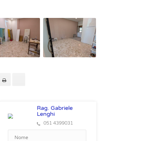
Rag. Gabriele
Lenghi
051 4399031