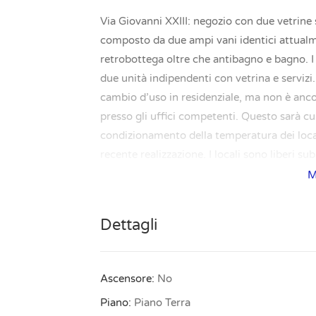
Via Giovanni XXIII: negozio con due vetrine s
composto da due ampi vani identici attualm
retrobottega oltre che antibagno e bagno. I
due unità indipendenti con vetrina e servizi.
cambio d’uso in residenziale, ma non è anco
presso gli uffici competenti. Questo sarà cur
condizionamento della temperatura dei local
recente realizzazione. I locali sono liberi s
personalizzazione delle finiture. (APE F 125)
M
dell’immobile mandateci una richiesta. Vi r
immobile? Utilizza il valutatore automatico
Dettagli
immobile/ e se vuoi una stima più puntuale
immobile da vendere o affittare? Se ce lo aff
https://www.bolognare.it/se-ci-affidi-il-tu
Ascensore:
No
energetica/
Piano:
Piano Terra