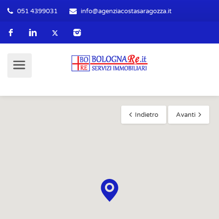
051 4399031
info@agenziacostasaragozza.it
Indietro
Avanti