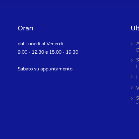
Orari
Ul
A
dal Lunedì al Venerdì
D
9.00 - 12.30 e 15.00 - 19.30
S
l
Sabato su appuntamento
I
V
S
“