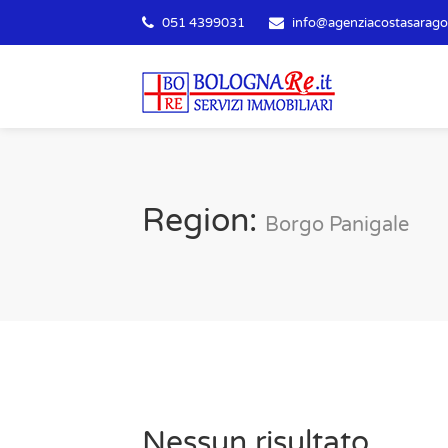
051 4399031
info@agenziacostasaragoz
Region:
Borgo Panigale
Nessun risultato