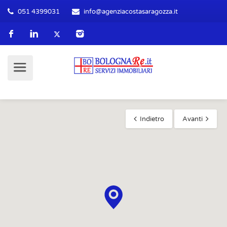
051 4399031
info@agenziacostasaragozza.it
Indietro
Avanti